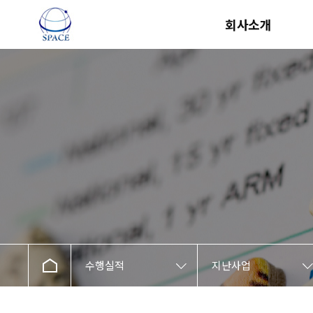
회사소개
CEO
조직구성
회사연혁
면허현황
찾아오시는 길
수행실적
지난사업