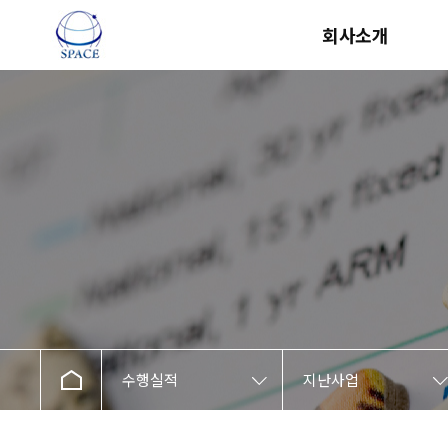
회사소개
CEO
조직구성
회사연혁
면허현황
찾아오시는 길
수행실적
지난사업